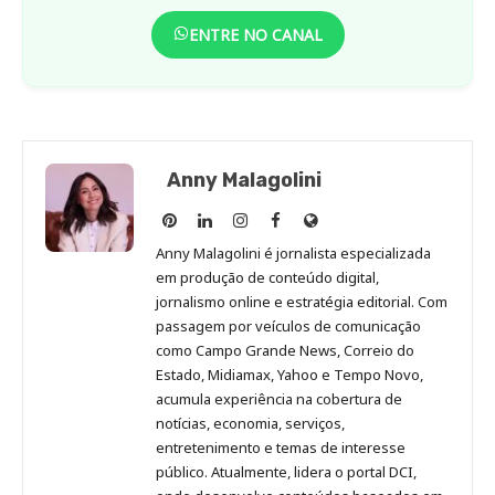
ENTRE NO CANAL
Anny Malagolini
Anny
Anny
Anny
Anny
Site
Malagolini
Malagolini
Malagolini
Malagolini
de
Anny Malagolini é jornalista especializada
no
no
no
no
Anny
em produção de conteúdo digital,
Pinterest
LinkedIn
Instagram
Facebook
Malagolini
jornalismo online e estratégia editorial. Com
passagem por veículos de comunicação
como Campo Grande News, Correio do
Estado, Midiamax, Yahoo e Tempo Novo,
acumula experiência na cobertura de
notícias, economia, serviços,
entretenimento e temas de interesse
público. Atualmente, lidera o portal DCI,