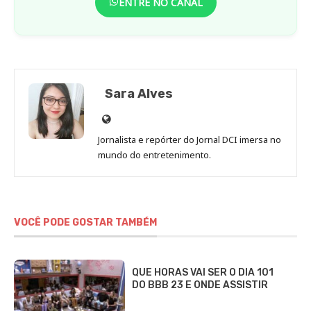
ENTRE NO CANAL
Sara Alves
Site
de
Jornalista e repórter do Jornal DCI imersa no
Sara
mundo do entretenimento.
Alves
VOCÊ PODE GOSTAR TAMBÉM
QUE HORAS VAI SER O DIA 101
DO BBB 23 E ONDE ASSISTIR