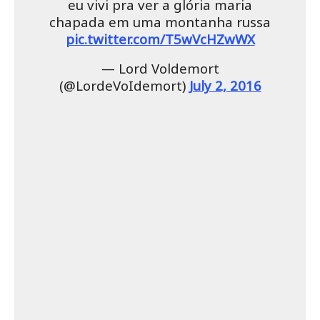
eu vivi pra ver a glória maria
chapada em uma montanha russa
pic.twitter.com/T5wVcHZwWX
— Lord Voldemort
(@LordeVoIdemort)
July 2, 2016