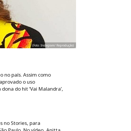
(Foto: Instagram/ Reprodução)
ão no país. Assim como
r aprovado o
uso
dona do hit ‘Vai Malandra’,
s no Stories, para
ão Paulo. No vídeo, Anitta