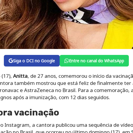
Siga o DCI no Google
Entre no canal do WhatsApp
 (17),
Anitta
, de 27 anos, comemorou o início da vacinaç
 cantora também mostrou que está feliz de finalmente te
ronavac e AstraZeneca no Brasil. Para a comemoração, a 
ignos após a imunização, com 12 dias seguidos.
ora vacinação
do Instagram, a cantora publicou uma sequência de vídeo
ação no Brasil, que ocorreu no último domingo (17), em S