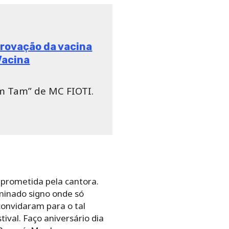
provação da vacina
Vacina
m Tam” de MC FIOTI.
a prometida pela cantora.
rminado signo onde só
convidaram para o tal
ival. Faço aniversário dia