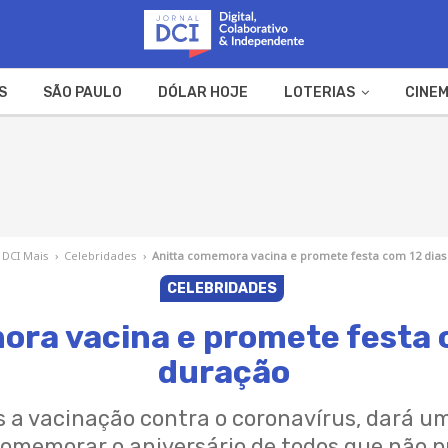
S
SÃO PAULO
DÓLAR HOJE
LOTERIAS
CINEM
A FAZENDA
WEB STORIES
DCI Mais
›
Celebridades
›
Anitta comemora vacina e promete festa com 12 dia
CELEBRIDADES
ra vacina e promete festa 
duração
s a vacinação contra o coronavírus, dará um
 comemorar o aniversário de todos que não p