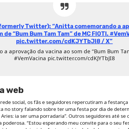
(formerly Twitter): “Anitta comemorando a a
m de “Bum Bum Tam Tam” de MC FIOTI. #Vem
pic.twitter.com/cdKJYTbJI8 / X”
 a aprovação da vacina ao som de “Bum Bum Ta
#VemVacina pic.twitter.com/cdKJYTbJI8
a web
 rede social, os fãs e seguidores repercutiram a festanç
ta no story falando sobre ter uma festa por dia de dete
ries: ia ser uma porradaria”. Outros seguidores até se 
a poderosa. “
Estou esperando meu convite para o seu fest