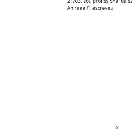
21/03, sou profissional da 
Aniraaa!!”, escreveu.