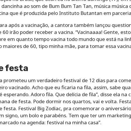
dancinha ao som de Bum Bum Tan Tan, música música do 
cina que é produzida pelo Instituto Butantan em parceri
para após a vacinação, a cantora também lançou questi
60 irão poder receber a vacina.
“Vacinaaaa! Gente, esto
re em quanto tempo vacina todo mundo que está na linh
o maiores de 60, tipo minha mãe, para tomar essa vacin
e festa
a prometeu um verdadeiro festival de 12 dias para come
o vacinado. Acho que eu ficaria na fila, assim, sabe qua
pé esperando. Adoro fila. Que delícia de fila”, disse ela 
na de festa. Pode dormir nos quartos, vai e volta. Fest
e festa.
Festival Big Zodiac, pra comemorar o aniversári
m signo, um bolo e parabéns. Tem que ter um marketing
marcado na agenda: festival na minha casa”.