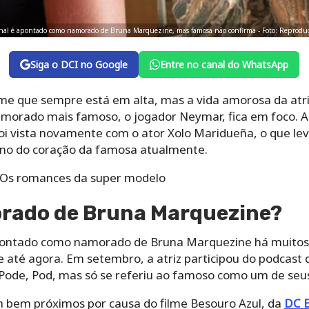
ional é apontado como namorado de Bruna Marquezine, mas famosa não confirma - Foto: Rep
Siga o DCI no Google
Entre no canal do WhatsApp
 que sempre está em alta, mas a vida amorosa da atriz
morado mais famoso, o jogador Neymar, fica em foco. A
oi vista novamente com o ator Xolo Maridueña, o que l
no do coração da famosa atualmente.
 Os romances da super modelo
rado de Bruna Marquezine?
ontado como namorado de Bruna Marquezine há muitos 
até agora. Em setembro, a atriz participou do podcast
ode, Pod, mas só se referiu ao famoso como um de seus
am bem próximos por causa do filme Besouro Azul, da
DC 