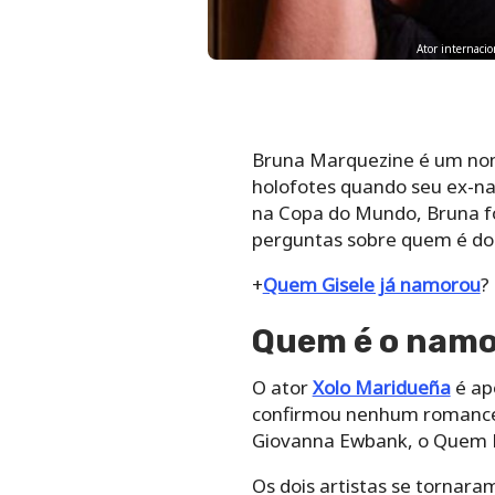
Ator internac
Bruna Marquezine é um nome
holofotes quando seu ex-na
na Copa do Mundo, Bruna f
perguntas sobre quem é do
+
Quem Gisele já namorou
?
Quem é o namo
O ator
Xolo Maridueña
é ap
confirmou nenhum romance 
Giovanna Ewbank, o Quem P
Os dois artistas se tornar