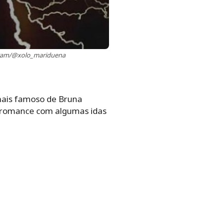
agram/@xolo_mariduena
mais famoso de Bruna
m romance com algumas idas