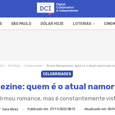
S
SÃO PAULO
DÓLAR HOJE
LOTERIAS
CINEM
A FAZENDA
WEB STORIES
 DCI
›
DCI Mais
›
Celebridades
›
Bruna Marquezine: quem é o atual namorado da
CELEBRIDADES
zine: quem é o atual namor
afirmou romance, mas é constantemente vist
Publicado em
27/11/2022 08:15
Atualizado em
05/0
r
Sara Alves