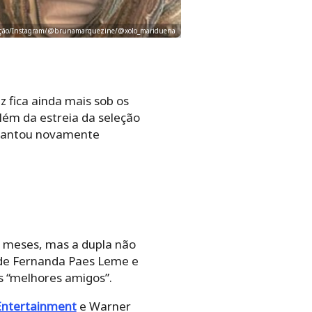
rodução/Instagram/@brunamarquezine/@xolo_mariduena
 fica ainda mais sob os
lém da estreia da seleção
evantou novamente
meses, mas a dupla não
 de Fernanda Paes Leme e
 “melhores amigos”.
Entertainment
e Warner