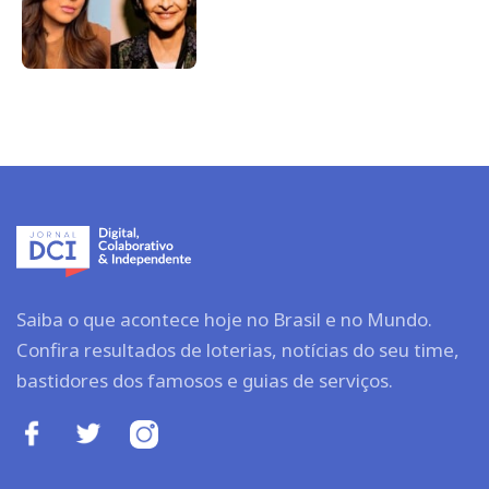
Saiba o que acontece hoje no Brasil e no Mundo.
Confira resultados de loterias, notícias do seu time,
bastidores dos famosos e guias de serviços.