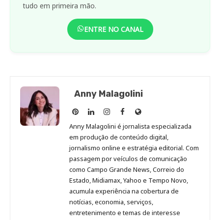
tudo em primeira mão.
ENTRE NO CANAL
Anny Malagolini
Anny
Anny
Anny
Anny
Site
Malagolini
Malagolini
Malagolini
Malagolini
de
Anny Malagolini é jornalista especializada
no
no
no
no
Anny
em produção de conteúdo digital,
Pinterest
LinkedIn
Instagram
Facebook
Malagolini
jornalismo online e estratégia editorial. Com
passagem por veículos de comunicação
como Campo Grande News, Correio do
Estado, Midiamax, Yahoo e Tempo Novo,
acumula experiência na cobertura de
notícias, economia, serviços,
entretenimento e temas de interesse