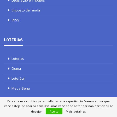
Legislação e Tributos
Imposto de renda
INSS
LOTERIAS
Loterias
Quina
Lotofácil
Mega-Sena
Tele sena
Este site usa cookies para melhorar sua experiência. Vamos supor que
você esteja de acordo com isso, mas você pode optar por não participar, se
desejar.
Aceito
Mais detalhes