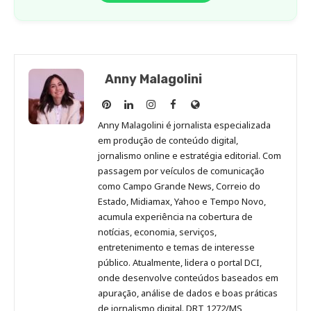
Anny Malagolini
Anny
Anny
Anny
Anny
Site
Malagolini
Malagolini
Malagolini
Malagolini
de
Anny Malagolini é jornalista especializada
no
no
no
no
Anny
em produção de conteúdo digital,
Pinterest
LinkedIn
Instagram
Facebook
Malagolini
jornalismo online e estratégia editorial. Com
passagem por veículos de comunicação
como Campo Grande News, Correio do
Estado, Midiamax, Yahoo e Tempo Novo,
acumula experiência na cobertura de
notícias, economia, serviços,
entretenimento e temas de interesse
público. Atualmente, lidera o portal DCI,
onde desenvolve conteúdos baseados em
apuração, análise de dados e boas práticas
de jornalismo digital. DRT 1272/MS