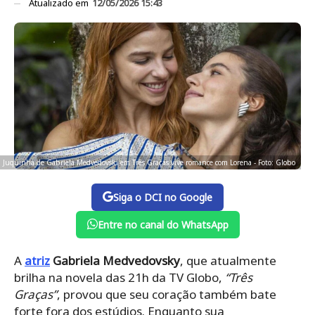
Atualizado em
12/05/2026 15:43
Juquinha de Gabriela Medvedovski em Três Graças vive romance com Lorena - Foto: Globo
Siga o DCI no Google
Entre no canal do WhatsApp
A
atriz
Gabriela Medvedovsky
, que atualmente
brilha na novela das 21h da TV Globo,
“Três
Graças”
, provou que seu coração também bate
forte fora dos estúdios. Enquanto sua