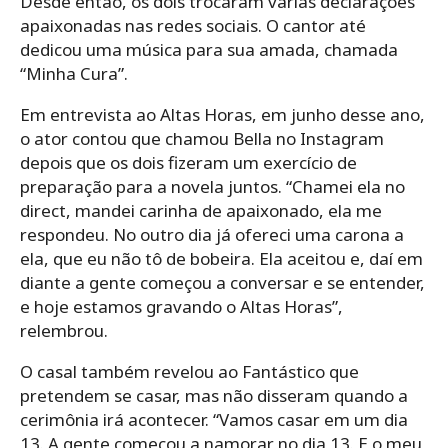
Desde então, os dois trocaram várias declarações
apaixonadas nas redes sociais. O cantor até
dedicou uma música para sua amada, chamada
“Minha Cura”.
Em entrevista ao Altas Horas, em junho desse ano,
o ator contou que chamou Bella no Instagram
depois que os dois fizeram um exercício de
preparação para a novela juntos. “Chamei ela no
direct, mandei carinha de apaixonado, ela me
respondeu. No outro dia já ofereci uma carona a
ela, que eu não tô de bobeira. Ela aceitou e, daí em
diante a gente começou a conversar e se entender,
e hoje estamos gravando o Altas Horas”,
relembrou.
O casal também revelou ao Fantástico que
pretendem se casar, mas não disseram quando a
cerimônia irá acontecer. “Vamos casar em um dia
13. A gente começou a namorar no dia 13. E o meu