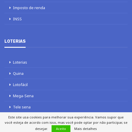
Imposto de renda
INSS
LOTERIAS
Loterias
Quina
Lotofácil
Mega-Sena
Tele sena
Este site usa cookies para melhorar sua experiência. Vamos supor que
você esteja de acordo com isso, mas você pode optar por não participar, se
desejar.
Aceito
Mais detalhes