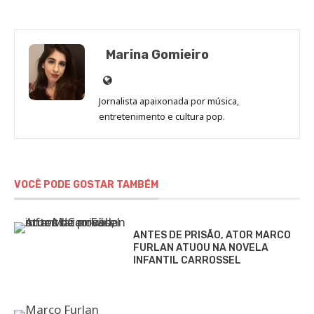
Marina Gomieiro
Site
de
Jornalista apaixonada por música,
Marina
entretenimento e cultura pop.
Gomieiro
VOCÊ PODE GOSTAR TAMBÉM
ANTES DE PRISÃO, ATOR MARCO
FURLAN ATUOU NA NOVELA
INFANTIL CARROSSEL