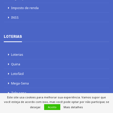
Imposto de renda
INSS
LOTERIAS
Loterias
Quina
Lotofácil
Mega-Sena
Tele sena
Este site usa cookies para melhorar sua experiência. Vamos supor que
você esteja de acordo com isso, mas você pode optar por não participar, se
desejar.
Aceito
Mais detalhes