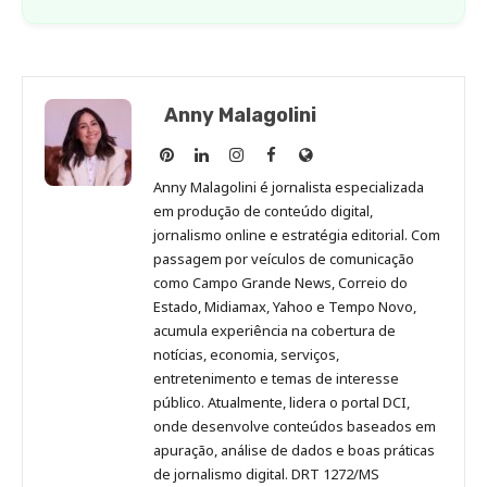
Anny Malagolini
Anny
Anny
Anny
Anny
Site
Malagolini
Malagolini
Malagolini
Malagolini
de
Anny Malagolini é jornalista especializada
no
no
no
no
Anny
em produção de conteúdo digital,
Pinterest
LinkedIn
Instagram
Facebook
Malagolini
jornalismo online e estratégia editorial. Com
passagem por veículos de comunicação
como Campo Grande News, Correio do
Estado, Midiamax, Yahoo e Tempo Novo,
acumula experiência na cobertura de
notícias, economia, serviços,
entretenimento e temas de interesse
público. Atualmente, lidera o portal DCI,
onde desenvolve conteúdos baseados em
apuração, análise de dados e boas práticas
de jornalismo digital. DRT 1272/MS