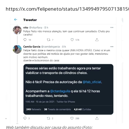
https://x.com/felipeneto/status/13499497950713815
Web também discutiu por causa do assunto (Foto: