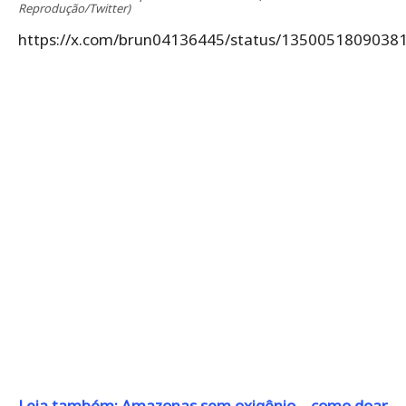
Reprodução/Twitter)
https://x.com/brun04136445/status/1350051809038
Leia também: Amazonas sem oxigênio – como doar