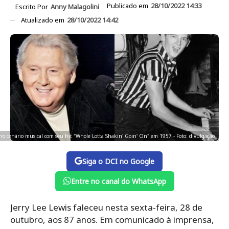
Publicado em
28/10/2022 14:33
Escrito Por
Anny Malagolini
Atualizado em
28/10/2022 14:42
no cenário musical com seu hit "Whole Lotta Shakin' Goin' On" em 1957 - Foto: divulgação
Siga o DCI no Google
Entre no canal do WhatsApp
Jerry Lee Lewis faleceu nesta sexta-feira, 28 de
outubro, aos 87 anos. Em comunicado à imprensa,