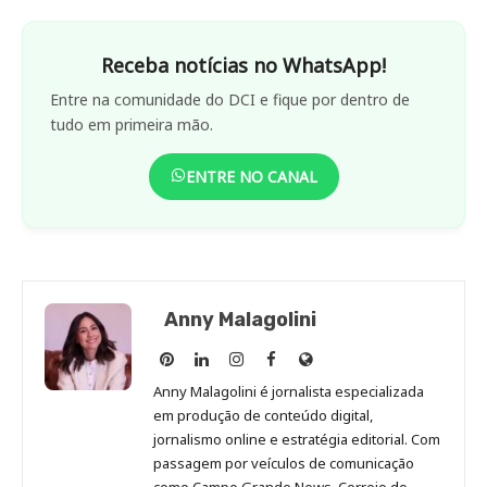
Receba notícias no WhatsApp!
Entre na comunidade do DCI e fique por dentro de
tudo em primeira mão.
ENTRE NO CANAL
Anny Malagolini
Anny
Anny
Anny
Anny
Site
Malagolini
Malagolini
Malagolini
Malagolini
de
Anny Malagolini é jornalista especializada
no
no
no
no
Anny
em produção de conteúdo digital,
Pinterest
LinkedIn
Instagram
Facebook
Malagolini
jornalismo online e estratégia editorial. Com
passagem por veículos de comunicação
como Campo Grande News, Correio do