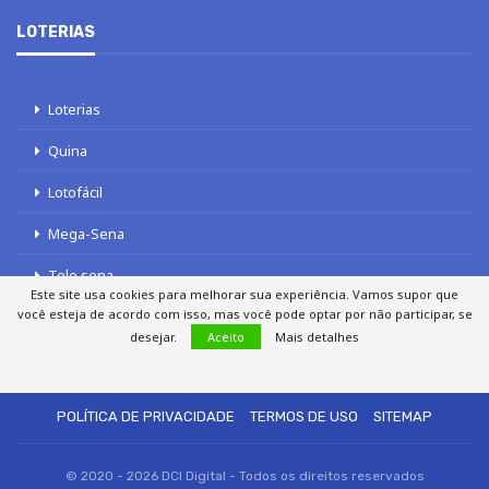
LOTERIAS
Loterias
Quina
Lotofácil
Mega-Sena
Tele sena
Este site usa cookies para melhorar sua experiência. Vamos supor que
você esteja de acordo com isso, mas você pode optar por não participar, se
desejar.
Aceito
Mais detalhes
SOBRE NÓS
AUTORES
FALE COM O JORNAL DCI
POLÍTICA DE PRIVACIDADE
TERMOS DE USO
SITEMAP
© 2020 - 2026 DCI Digital - Todos os direitos reservados