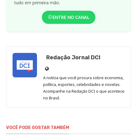
tudo em primeira mão.
ENTRE NO CANAL
Redação Jornal DCI
Site
de
A notícia que você procura sobre economia,
Redação
política, esportes, celebridades e novelas.
Jornal
Acompanhe na Redação DCI o que acontece
no Brasil.
DCI
VOCÊ PODE GOSTAR TAMBÉM