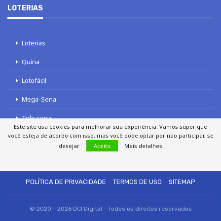
LOTERIAS
Loterias
Quina
Lotofácil
Mega-Sena
Tele sena
Este site usa cookies para melhorar sua experiência. Vamos supor que
você esteja de acordo com isso, mas você pode optar por não participar, se
desejar.
Aceito
Mais detalhes
SOBRE NÓS
AUTORES
FALE COM O JORNAL DCI
POLÍTICA DE PRIVACIDADE
TERMOS DE USO
SITEMAP
© 2020 - 2026 DCI Digital - Todos os direitos reservados