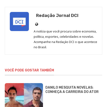
Redação Jornal DCI
Site
de
A notícia que você procura sobre economia,
Redação
política, esportes, celebridades e novelas.
Jornal
Acompanhe na Redação DCI o que acontece
no Brasil.
DCI
VOCÊ PODE GOSTAR TAMBÉM
DANILO MESQUITA NOVELAS:
CONHEÇA A CARREIRA DO ATOR