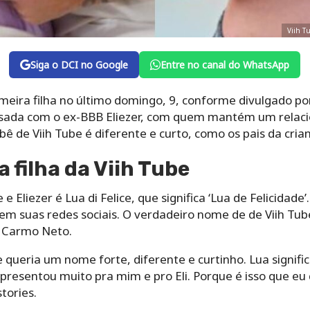
Viih T
Siga o DCI no Google
Entre no canal do WhatsApp
imeira filha no último domingo, 9, conforme divulgado por
 casada com o ex-BBB Eliezer, com quem mantém um rela
 de Viih Tube é diferente e curto, como os pais da cria
 filha da Viih Tube
e Eliezer é Lua di Felice, que significa ‘Lua de Felicidade
m suas redes sociais. O verdadeiro nome de de Viih Tube
o Carmo Neto.
 queria um nome forte, diferente e curtinho. Lua signific
presentou muito pra mim e pro Eli. Porque é isso que eu 
tories.