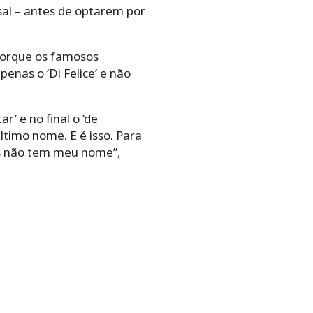
al – antes de optarem por
 porque os famosos
enas o ‘Di Felice’ e não
’ e no final o ‘de
último nome. E é isso. Para
mas não tem meu nome”,