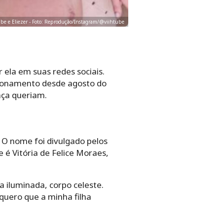
ube e Eliezer - Foto: Reprodução/Instagram/@viihtube
 ela em suas redes sociais.
cionamento desde agosto do
nça queriam.
’. O nome foi divulgado pelos
 é Vitória de Felice Moraes,
a iluminada, corpo celeste.
quero que a minha filha