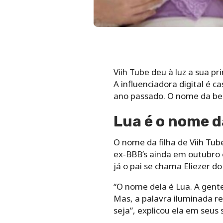
Viih Tube deu à luz a sua pr
A influenciadora digital é
ano passado. O nome da bebê
Lua é o nome da
O nome da filha de Viih Tube 
ex-BBB’s ainda em outubro e
já o pai se chama Eliezer d
“O nome dela é Lua. A gente
Mas, a palavra iluminada re
seja”, explicou ela em seus s