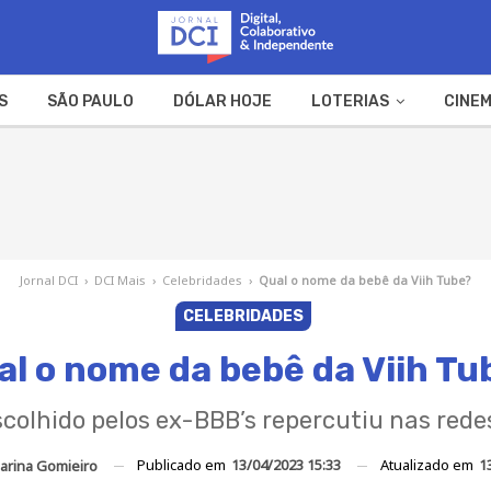
S
SÃO PAULO
DÓLAR HOJE
LOTERIAS
CINEM
A FAZENDA
WEB STORIES
Jornal DCI
›
DCI Mais
›
Celebridades
›
Qual o nome da bebê da Viih Tube?
CELEBRIDADES
al o nome da bebê da Viih Tu
colhido pelos ex-BBB’s repercutiu nas redes
Publicado em
13/04/2023 15:33
Atualizado em
1
arina Gomieiro