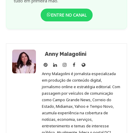
tudo em primeira mão.
ENTRE NO CANAL
Anny Malagolini
Anny
Anny
Anny
Anny
Site
Malagolini
Malagolini
Malagolini
Malagolini
de
Anny Malagolini é jornalista especializada
no
no
no
no
Anny
em produção de conteúdo digital,
Pinterest
LinkedIn
Instagram
Facebook
Malagolini
jornalismo online e estratégia editorial. Com
passagem por veículos de comunicação
como Campo Grande News, Correio do
Estado, Midiamax, Yahoo e Tempo Novo,
acumula experiência na cobertura de
notícias, economia, serviços,
entretenimento e temas de interesse
público. Atualmente, lidera o portal DCI,