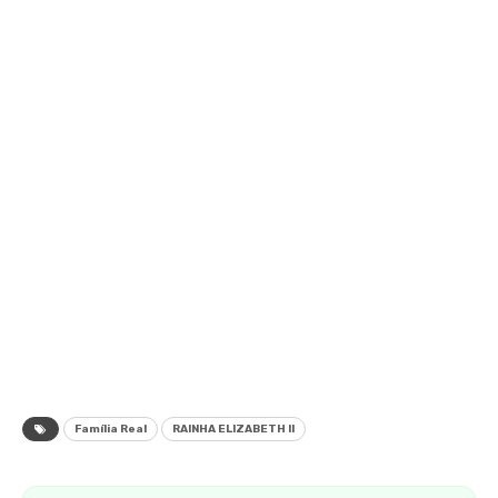
Família Real
RAINHA ELIZABETH II