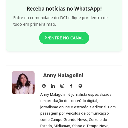
Receba notícias no WhatsApp!
Entre na comunidade do DCI e fique por dentro de
tudo em primeira mão.
ENTRE NO CANAL
Anny Malagolini
Anny
Anny
Anny
Anny
Site
Malagolini
Malagolini
Malagolini
Malagolini
de
Anny Malagolini é jornalista especializada
no
no
no
no
Anny
em produção de conteúdo digital,
Pinterest
LinkedIn
Instagram
Facebook
Malagolini
jornalismo online e estratégia editorial. Com
passagem por veículos de comunicação
como Campo Grande News, Correio do
Estado, Midiamax, Yahoo e Tempo Novo,