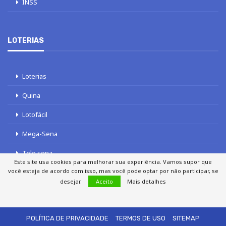
INSS
LOTERIAS
Loterias
Quina
Lotofácil
Mega-Sena
Tele sena
Este site usa cookies para melhorar sua experiência. Vamos supor que
você esteja de acordo com isso, mas você pode optar por não participar, se
desejar.
Aceito
Mais detalhes
SOBRE NÓS
AUTORES
FALE COM O JORNAL DCI
POLÍTICA DE PRIVACIDADE
TERMOS DE USO
SITEMAP