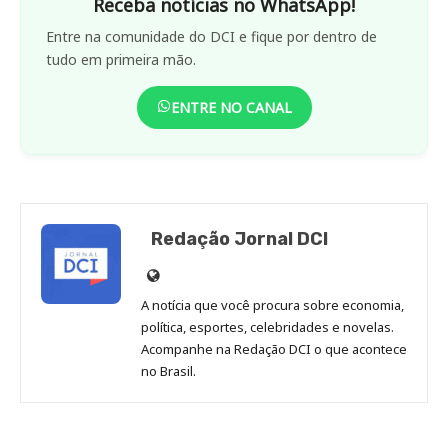
Receba notícias no WhatsApp!
Entre na comunidade do DCI e fique por dentro de
tudo em primeira mão.
ENTRE NO CANAL
Redação Jornal DCI
Site
de
A notícia que você procura sobre economia,
Redação
política, esportes, celebridades e novelas.
Jornal
Acompanhe na Redação DCI o que acontece
no Brasil.
DCI