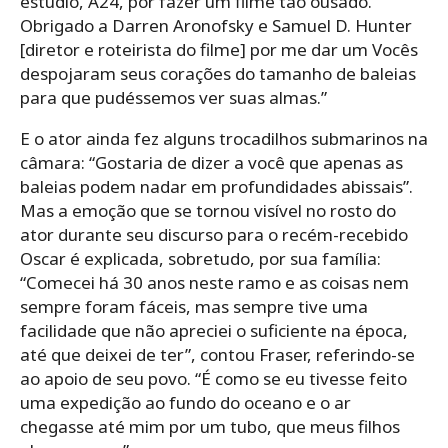
estúdio, A24, por fazer um filme tão ousado.
Obrigado a Darren Aronofsky e Samuel D. Hunter
[diretor e roteirista do filme] por me dar um Vocês
despojaram seus corações do tamanho de baleias
para que pudéssemos ver suas almas.”
E o ator ainda fez alguns trocadilhos submarinos na
câmara: “Gostaria de dizer a você que apenas as
baleias podem nadar em profundidades abissais”.
Mas a emoção que se tornou visível no rosto do
ator durante seu discurso para o recém-recebido
Oscar é explicada, sobretudo, por sua família:
“Comecei há 30 anos neste ramo e as coisas nem
sempre foram fáceis, mas sempre tive uma
facilidade que não apreciei o suficiente na época,
até que deixei de ter”, contou Fraser, referindo-se
ao apoio de seu povo. “É como se eu tivesse feito
uma expedição ao fundo do oceano e o ar
chegasse até mim por um tubo, que meus filhos