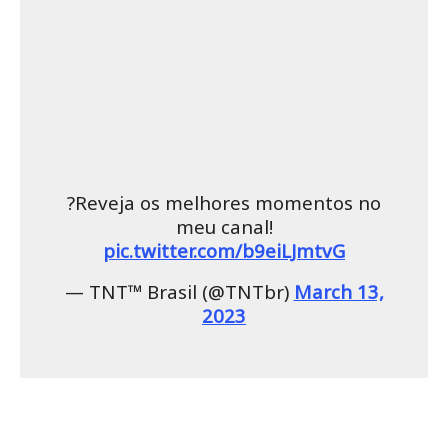
?Reveja os melhores momentos no
meu canal!
pic.twitter.com/b9eiLJmtvG
— TNT™ Brasil (@TNTbr)
March 13,
2023