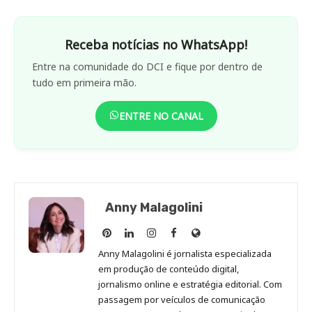
Receba notícias no WhatsApp!
Entre na comunidade do DCI e fique por dentro de
tudo em primeira mão.
ENTRE NO CANAL
Anny Malagolini
Anny
Anny
Anny
Anny
Site
Malagolini
Malagolini
Malagolini
Malagolini
de
Anny Malagolini é jornalista especializada
no
no
no
no
Anny
em produção de conteúdo digital,
Pinterest
LinkedIn
Instagram
Facebook
Malagolini
jornalismo online e estratégia editorial. Com
passagem por veículos de comunicação