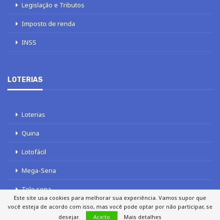
Legislação e Tributos
Imposto de renda
INSS
LOTERIAS
Loterias
Quina
Lotofácil
Mega-Sena
Tele sena
Este site usa cookies para melhorar sua experiência. Vamos supor que
você esteja de acordo com isso, mas você pode optar por não participar, se
desejar.
Aceito
Mais detalhes