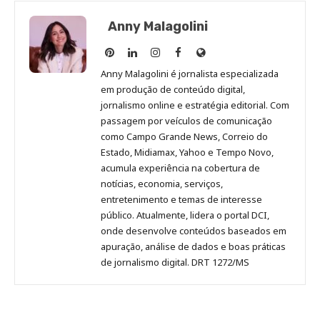
Anny Malagolini
Anny
Anny
Anny
Anny
Site
Malagolini
Malagolini
Malagolini
Malagolini
de
Anny Malagolini é jornalista especializada
no
no
no
no
Anny
em produção de conteúdo digital,
Pinterest
LinkedIn
Instagram
Facebook
Malagolini
jornalismo online e estratégia editorial. Com
passagem por veículos de comunicação
como Campo Grande News, Correio do
Estado, Midiamax, Yahoo e Tempo Novo,
acumula experiência na cobertura de
notícias, economia, serviços,
entretenimento e temas de interesse
público. Atualmente, lidera o portal DCI,
onde desenvolve conteúdos baseados em
apuração, análise de dados e boas práticas
de jornalismo digital. DRT 1272/MS