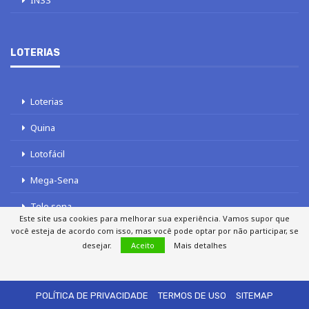
INSS
LOTERIAS
Loterias
Quina
Lotofácil
Mega-Sena
Tele sena
Este site usa cookies para melhorar sua experiência. Vamos supor que
você esteja de acordo com isso, mas você pode optar por não participar, se
desejar.
Aceito
Mais detalhes
SOBRE NÓS
AUTORES
FALE COM O JORNAL DCI
POLÍTICA DE PRIVACIDADE
TERMOS DE USO
SITEMAP