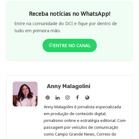
Receba notícias no WhatsApp!
Entre na comunidade do DCI e fique por dentro de
tudo em primeira mão.
ENTRE NO CANAL
Anny Malagolini
Anny
Anny
Anny
Anny
Site
Malagolini
Malagolini
Malagolini
Malagolini
de
Anny Malagolini é jornalista especializada
no
no
no
no
Anny
em produção de conteúdo digital,
Pinterest
LinkedIn
Instagram
Facebook
Malagolini
jornalismo online e estratégia editorial. Com
passagem por veículos de comunicação
como Campo Grande News, Correio do