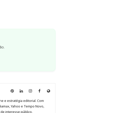
ão.
Anny
Anny
Anny
Anny
Site
Malagolini
Malagolini
Malagolini
Malagolini
de
ne e estratégia editorial. Com
no
no
no
no
Anny
diamax, Yahoo e Tempo Novo,
Pinterest
LinkedIn
Instagram
Facebook
Malagolini
de interesse público.