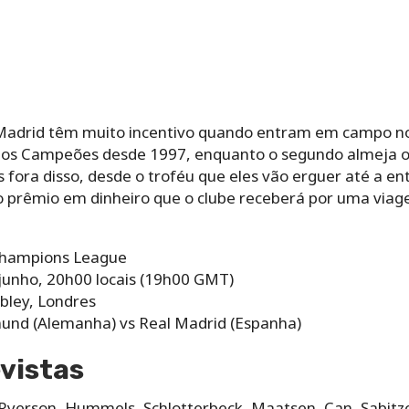
Madrid têm muito incentivo quando entram em campo no
a dos Campeões desde 1997, enquanto o segundo almeja o 
 fora disso, desde o troféu que eles vão erguer até a e
 prêmio em dinheiro que o clube receberá por uma viag
 Champions League
junho, 20h00 locais (19h00 GMT)
bley, Londres
und (Alemanha) vs Real Madrid (Espanha)
vistas
, Ryerson, Hummels, Schlotterbeck, Maatsen, Can, Sabitz