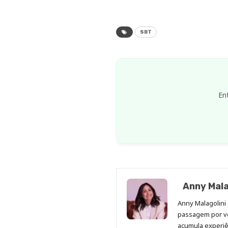
SBT
En
Anny Mala
Anny Malagolini 
passagem por v
acumula experiên