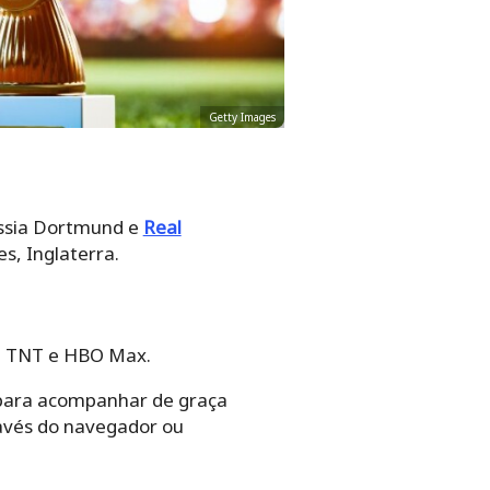
Getty Images
ussia Dortmund e
Real
s, Inglaterra.
T, TNT e HBO Max.
m para acompanhar de graça
ravés do navegador ou