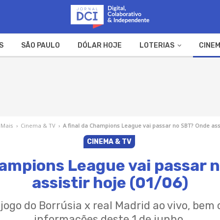
S
SÃO PAULO
DÓLAR HOJE
LOTERIAS
CINEM
A FAZENDA
WEB STORIES
 Mais
›
Cinema & TV
›
A final da Champions League vai passar no SBT? Onde assis
CINEMA & TV
hampions League vai passar
assistir hoje (01/06)
jogo do Borrúsia x real Madrid ao vivo, bem
informações deste 1 de junho.