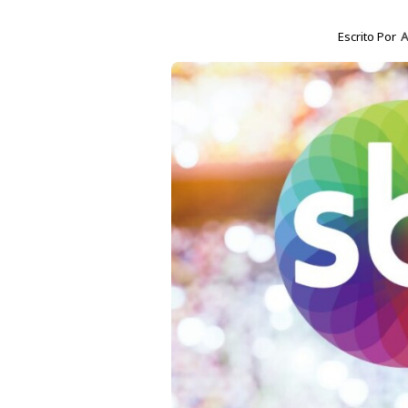
Escrito Por
A