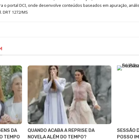
era o portal DCI, onde desenvolve conteúdos baseados em apuração, análi
al. DRT 1272/MS
M
GENS DA
QUANDO ACABA A REPRISE DA
SESSÃO D
DO TEMPO
NOVELA ALÉM DO TEMPO?
POSSO IM