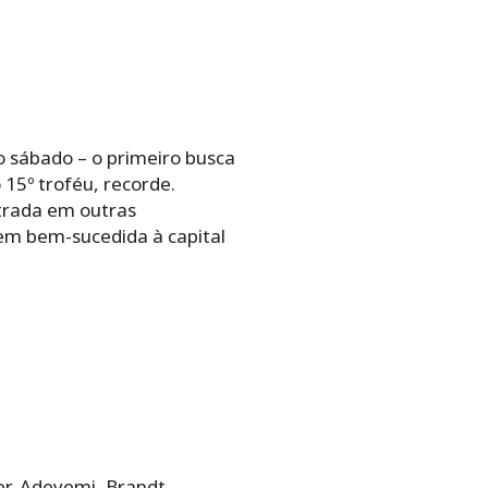
 sábado – o primeiro busca
15º troféu, recorde.
ntrada em outras
em bem-sucedida à capital
er, Adeyemi, Brandt,