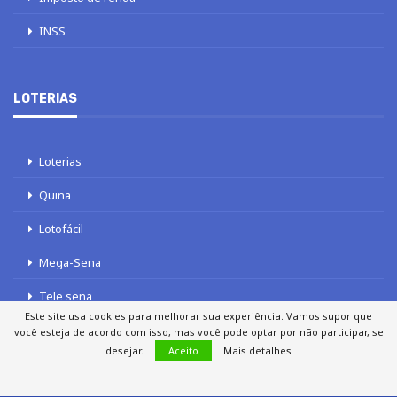
INSS
LOTERIAS
Loterias
Quina
Lotofácil
Mega-Sena
Tele sena
Este site usa cookies para melhorar sua experiência. Vamos supor que
você esteja de acordo com isso, mas você pode optar por não participar, se
desejar.
Aceito
Mais detalhes
SOBRE NÓS
AUTORES
FALE COM O JORNAL DCI