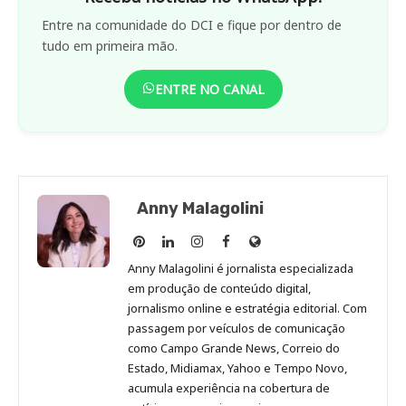
Entre na comunidade do DCI e fique por dentro de
tudo em primeira mão.
ENTRE NO CANAL
Anny Malagolini
Anny
Anny
Anny
Anny
Site
Malagolini
Malagolini
Malagolini
Malagolini
de
Anny Malagolini é jornalista especializada
no
no
no
no
Anny
em produção de conteúdo digital,
Pinterest
LinkedIn
Instagram
Facebook
Malagolini
jornalismo online e estratégia editorial. Com
passagem por veículos de comunicação
como Campo Grande News, Correio do
Estado, Midiamax, Yahoo e Tempo Novo,
acumula experiência na cobertura de