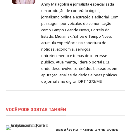
Malagolini
Malagolini
Malagolini
Malagolini
de
Anny Malagolini é jornalista especializada
no
no
no
no
Anny
em produção de conteúdo digital,
Pinterest
LinkedIn
Instagram
Facebook
Malagolini
jornalismo online e estratégia editorial. Com
passagem por veículos de comunicação
como Campo Grande News, Correio do
Estado, Midiamax, Yahoo e Tempo Novo,
acumula experiência na cobertura de
notícias, economia, serviços,
entretenimento e temas de interesse
público. Atualmente, lidera o portal DCI,
onde desenvolve conteúdos baseados em
apuração, análise de dados e boas práticas
de jornalismo digital. DRT 1272/MS
VOCÊ PODE GOSTAR TAMBÉM
SESSÃO DA TARDE HOJE EXIBE