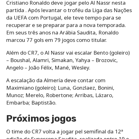
Cristiano Ronaldo deve jogar pelo Al Nassr nesta
partida . Após levantar o troféu da Liga das Nações
da UEFA com Portugal, ele teve tempo para se
recuperar e se preparar para a nova temporada.
Em seus três anos na Arábia Saudita, Ronaldo
marcou 77 gols em 79 jogos como titular.
Além do CR7, o Al Nassr vai escalar Bento (goleiro)
– Boushal, Alamri, Simakan, Yahya – Brozovic,
Angelo – João Félix, Mané, Wesley.
A escalação da Almería deve contar com
Maximiano (goleiro); Luna, Gonzlaez, Bonini,
Munoz; Merelo, Robertone; Arribas, Lázaro,
Embarba; Baptistão.
Próximos jogos
O time do CR7 volta a jogar pel semifinal da 12ª
edição da Supercopa Saudita, realizada entre 19 e