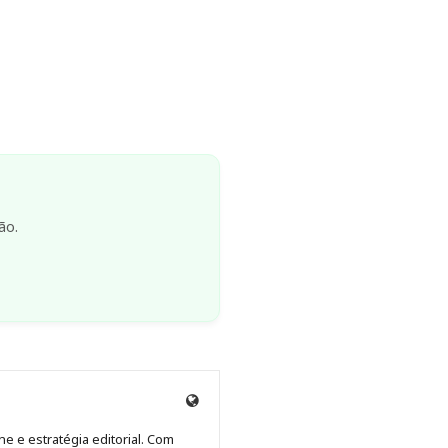
ão.
Anny
Anny
Anny
Anny
Site
Malagolini
Malagolini
Malagolini
Malagolini
de
ne e estratégia editorial. Com