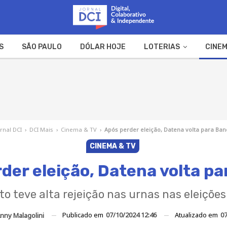
S
SÃO PAULO
DÓLAR HOJE
LOTERIAS
CINEM
A FAZENDA
WEB STORIES
ornal DCI
›
DCI Mais
›
Cinema & TV
›
Após perder eleição, Datena volta para Ban
CINEMA & TV
der eleição, Datena volta p
o teve alta rejeição nas urnas nas eleiçõe
Publicado em
07/10/2024 12:46
Atualizado em
07
nny Malagolini