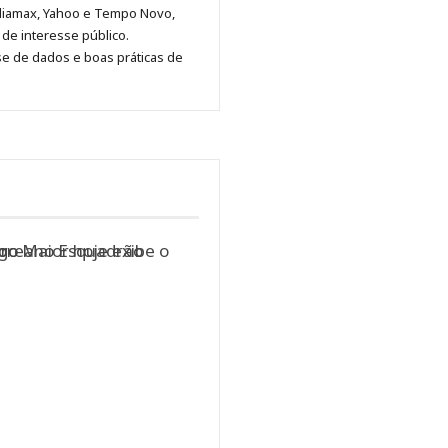
no
no
no
no
Anny
diamax, Yahoo e Tempo Novo,
Pinterest
LinkedIn
Instagram
Facebook
Malagolini
de interesse público.
se de dados e boas práticas de