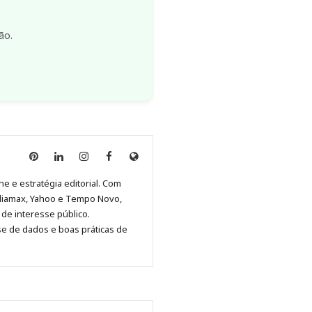
ão.
Anny
Anny
Anny
Anny
Site
Malagolini
Malagolini
Malagolini
Malagolini
de
ne e estratégia editorial. Com
no
no
no
no
Anny
diamax, Yahoo e Tempo Novo,
Pinterest
LinkedIn
Instagram
Facebook
Malagolini
de interesse público.
se de dados e boas práticas de