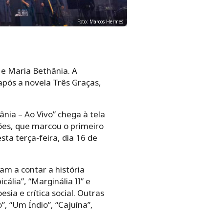
Foto: Marcos Hermes
e Maria Bethânia. A
pós a novela Três Graças,
nia – Ao Vivo” chega à tela
ões, que marcou o primeiro
ta terça-feira, dia 16 de
am a contar a história
cália”, “Marginália II” e
ia e crítica social. Outras
, “Um Índio”, “Cajuína”,