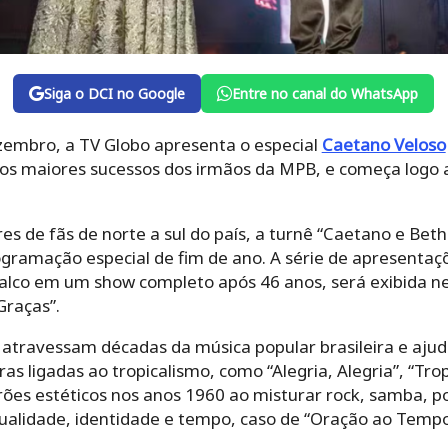
Siga o DCI no Google
Entre no canal do WhatsApp
ezembro, a TV Globo apresenta o especial
Caetano Veloso
os maiores sucessos dos irmãos da MPB, e começa logo a
s de fãs de norte a sul do país, a turnê “Caetano e Bethâ
gramação especial de fim de ano. A série de apresentaç
alco em um show completo após 46 anos, será exibida nes
Graças”.
 atravessam décadas da música popular brasileira e ajud
bras ligadas ao tropicalismo, como “Alegria, Alegria”, “Tropi
s estéticos nos anos 1960 ao misturar rock, samba, poes
ualidade, identidade e tempo, caso de “Oração ao Tempo”