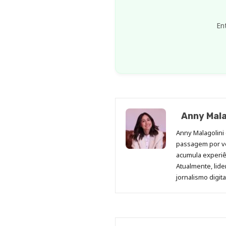
En
Anny Mala
Anny Malagolini 
passagem por v
acumula experiên
Atualmente, lid
jornalismo digit