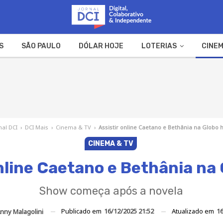
S
SÃO PAULO
DÓLAR HOJE
LOTERIAS
CINEM
A FAZENDA
WEB STORIES
nal DCI
›
DCI Mais
›
Cinema & TV
›
Assistir online Caetano e Bethânia na Globo 
CINEMA & TV
online Caetano e Bethânia na 
Show começa após a novela
Publicado em
16/12/2025 21:52
Atualizado em
16
nny Malagolini