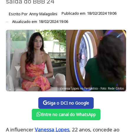
saída do BBB 24
Publicado em
18/02/2024 19:06
Escrito Por
Anny Malagolini
Atualizado em
18/02/2024 19:06
Vanessa Lopes no Fantástico - Foto: Rede Globo
Siga o DCI no Google
Entre no canal do WhatsApp
A influencer
Vanessa Lopes
, 22 anos, concede ao