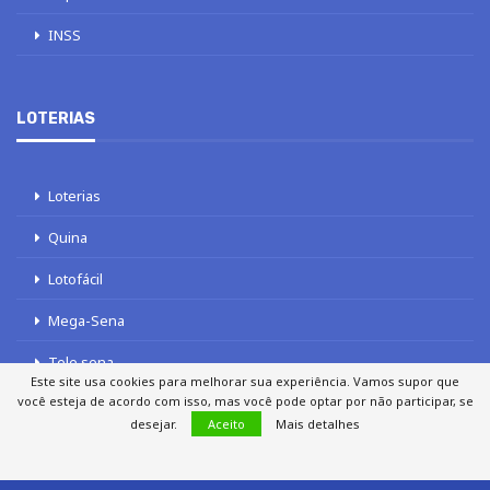
INSS
LOTERIAS
Loterias
Quina
Lotofácil
Mega-Sena
Tele sena
Este site usa cookies para melhorar sua experiência. Vamos supor que
você esteja de acordo com isso, mas você pode optar por não participar, se
desejar.
Aceito
Mais detalhes
SOBRE NÓS
AUTORES
FALE COM O JORNAL DCI