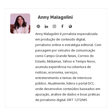
Anny Malagolini
Anny
Anny
Anny
Anny
Site
Malagolini
Malagolini
Malagolini
Malagolini
de
Anny Malagolini é jornalista especializada
no
no
no
no
Anny
em produção de conteúdo digital,
Pinterest
LinkedIn
Instagram
Facebook
Malagolini
jornalismo online e estratégia editorial. Com
passagem por veículos de comunicação
como Campo Grande News, Correio do
Estado, Midiamax, Yahoo e Tempo Novo,
acumula experiência na cobertura de
notícias, economia, serviços,
entretenimento e temas de interesse
público. Atualmente, lidera o portal DCI,
onde desenvolve conteúdos baseados em
apuração, análise de dados e boas práticas
de jornalismo digital. DRT 1272/MS