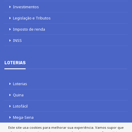
Investimentos
Legislação e Tributos
Imposto de renda
INSS
LOTERIAS
Loterias
Quina
Lotofácil
Mega-Sena
Este site usa cookies para melhorar sua experiência. Vamos supor que
Tele sena