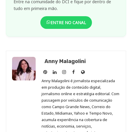
Entre na comunidade do DCI e fique por dentro de
tudo em primeira mão.
ENTRE NO CANAL
Anny Malagolini
Anny
Anny
Anny
Anny
Site
Malagolini
Malagolini
Malagolini
Malagolini
de
Anny Malagolini é jornalista especializada
no
no
no
no
Anny
em produção de conteúdo digital,
Pinterest
LinkedIn
Instagram
Facebook
Malagolini
jornalismo online e estratégia editorial. Com
passagem por veículos de comunicação
como Campo Grande News, Correio do
Estado, Midiamax, Yahoo e Tempo Novo,
acumula experiência na cobertura de
notícias, economia, serviços,