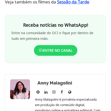
Veja também os filmes da
Sessão da Tarde
Receba notícias no WhatsApp!
Entre na comunidade do DCI e fique por dentro de
tudo em primeira mão.
ENTRE NO CANAL
Anny Malagolini
Anny
Anny
Anny
Anny
Site
Malagolini
Malagolini
Malagolini
Malagolini
de
Anny Malagolini é jornalista especializada
no
no
no
no
Anny
em produção de conteúdo digital,
Pinterest
LinkedIn
Instagram
Facebook
Malagolini
jornalismo online e estratégia editorial. Com