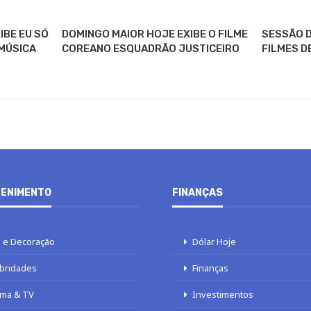
IBE EU SÓ
DOMINGO MAIOR HOJE EXIBE O FILME
SESSÃO D
MÚSICA
COREANO ESQUADRÃO JUSTICEIRO
FILMES D
ENIMENTO
FINANÇAS
 e Decoração
Dólar Hoje
bridades
Finanças
ma & TV
Investimentos