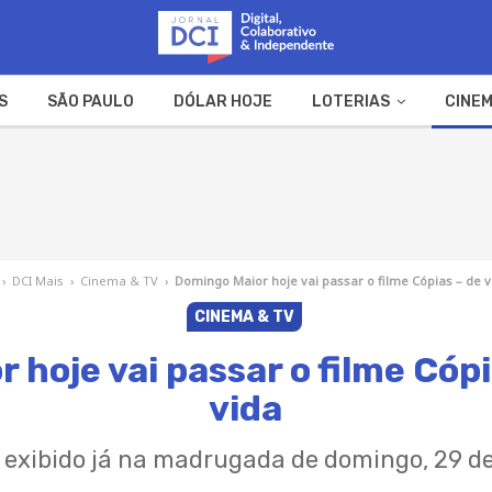
S
SÃO PAULO
DÓLAR HOJE
LOTERIAS
CINEM
A FAZENDA
WEB STORIES
›
DCI Mais
›
Cinema & TV
›
Domingo Maior hoje vai passar o filme Cópias – de v
CINEMA & TV
hoje vai passar o filme Cópi
vida
á exibido já na madrugada de domingo, 29 d