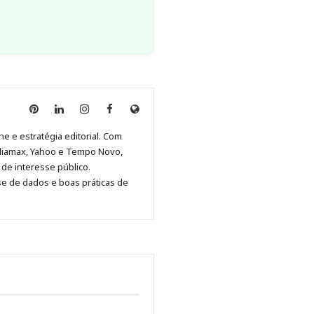
Anny
Anny
Anny
Anny
Site
Malagolini
Malagolini
Malagolini
Malagolini
de
ne e estratégia editorial. Com
no
no
no
no
Anny
diamax, Yahoo e Tempo Novo,
Pinterest
LinkedIn
Instagram
Facebook
Malagolini
de interesse público.
se de dados e boas práticas de