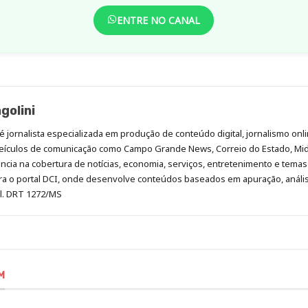
ENTRE NO CANAL
golini
é jornalista especializada em produção de conteúdo digital, jornalismo onli
eículos de comunicação como Campo Grande News, Correio do Estado, Mi
cia na cobertura de notícias, economia, serviços, entretenimento e temas 
era o portal DCI, onde desenvolve conteúdos baseados em apuração, análi
al. DRT 1272/MS
M