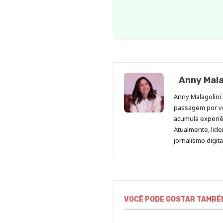
Anny Mala
Anny Malagolini 
passagem por v
acumula experiên
Atualmente, lid
jornalismo digit
VOCÊ PODE GOSTAR TAMBÉ