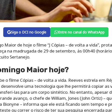
Siga o DCI no Google
Entre no canal do WhatsApp
 Maior de hoje o filme “J Cópias – de volta a vida”, pro
ça na madrugada de 29 de setembro, às 00h40 (horário d
uito Sertanejo.
omingo Maior hoje?
e o filme Cópias – de volta a vida. Reeves estrela em Ré
 desenvolve uma tecnologia que lhe permitirá copiar as 
nsferi-las para um corpo sintético. No entanto, apesar d
grande avanço, o chefe de William, Jones (John Ortiz) – 
Bionyne – informa que ele está ficando sem tempo e pr
este ou correr o risco de ter sua pesquisa encerrada pa