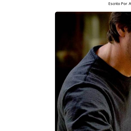
Escrito Por
A