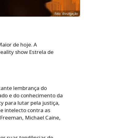
Foto: divulgação
aior de hoje. A
eality show Estrela de
stante lembrança do
zado e do conhecimento da
para lutar pela justiça,
 intelecto contra as
 Freeman, Michael Caine,
cer suas tendências de