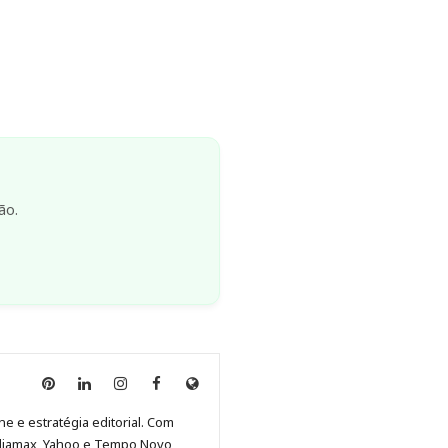
ão.
Anny
Anny
Anny
Anny
Site
Malagolini
Malagolini
Malagolini
Malagolini
de
ne e estratégia editorial. Com
no
no
no
no
Anny
diamax, Yahoo e Tempo Novo,