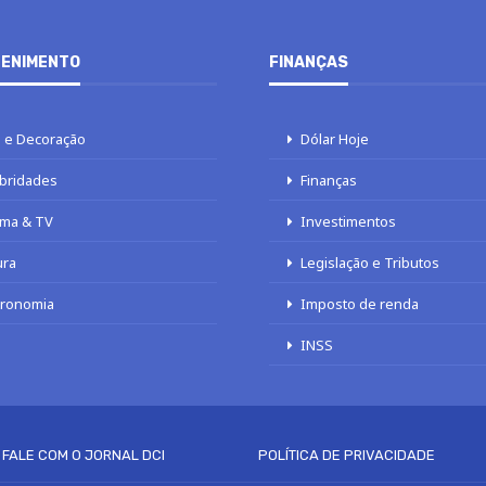
ENIMENTO
FINANÇAS
 e Decoração
Dólar Hoje
bridades
Finanças
ma & TV
Investimentos
ura
Legislação e Tributos
tronomia
Imposto de renda
INSS
FALE COM O JORNAL DCI
POLÍTICA DE PRIVACIDADE