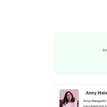
En
Anny Mala
Anny Malagolini 
passagem por v