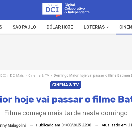
S
SÃO PAULO
DÓLAR HOJE
LOTERIAS
CINEM
A FAZENDA
WEB STORIES
 DCI
›
DCI Mais
›
Cinema & TV
›
Domingo Maior hoje vai passar o filme Batman 
CINEMA & TV
or hoje vai passar o filme B
Filme começa mais tarde neste domingo
Publicado em
31/08/2025 22:38
Atualizado em
31
nny Malagolini