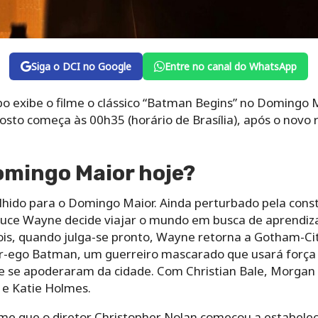
Siga o DCI no Google
Entre no canal do WhatsApp
bo exibe o filme o clássico “Batman Begins” no Domingo M
sto começa às 00h35 (horário de Brasília), após o novo r
omingo Maior hoje?
lhido para o Domingo Maior. Ainda perturbado pela con
Bruce Wayne decide viajar o mundo em busca de aprendi
s, quando julga-se pronto, Wayne retorna a Gotham-City 
r-ego Batman, um guerreiro mascarado que usará força e
que se apoderaram da cidade. Com Christian Bale, Morgan
 e Katie Holmes.
 filme que o diretor Christopher Nolan começou a estabele