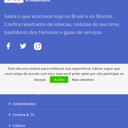
Saiba o que acontece hoje no Brasil e no Mundo.
Confira resultados de loterias, notícias do seu time,
bastidores dos famosos e guias de serviços.
Este site usa cookies para melhorar sua experiência. Vamos supor que
ENTRETENIMENTO
você esteja de acordo com isso, mas você pode optar por não participar, se
desejar.
Aceito
Mais detalhes
Casa e Decoração
Celebridades
Cinema & TV
Cultura