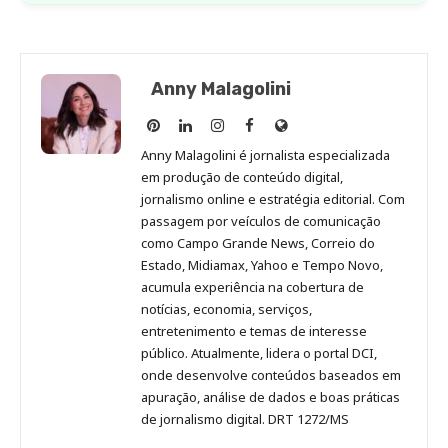
Anny Malagolini
Anny
Anny
Anny
Anny
Site
Malagolini
Malagolini
Malagolini
Malagolini
de
Anny Malagolini é jornalista especializada
no
no
no
no
Anny
em produção de conteúdo digital,
Pinterest
LinkedIn
Instagram
Facebook
Malagolini
jornalismo online e estratégia editorial. Com
passagem por veículos de comunicação
como Campo Grande News, Correio do
Estado, Midiamax, Yahoo e Tempo Novo,
acumula experiência na cobertura de
notícias, economia, serviços,
entretenimento e temas de interesse
público. Atualmente, lidera o portal DCI,
onde desenvolve conteúdos baseados em
apuração, análise de dados e boas práticas
de jornalismo digital. DRT 1272/MS