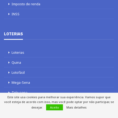
Imposto de renda
INSS
LOTERIAS
Loterias
Quina
Lotofácil
Mega-Sena
Tele sena
Este site usa cookies para melhorar sua experiência. Vamos supor que
você esteja de acordo com isso, mas você pode optar por não participar, se
desejar.
Aceito
Mais detalhes