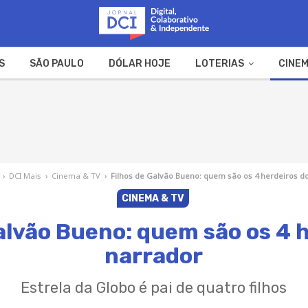
S
SÃO PAULO
DÓLAR HOJE
LOTERIAS
CINEM
A FAZENDA
WEB STORIES
›
DCI Mais
›
Cinema & TV
›
Filhos de Galvão Bueno: quem são os 4 herdeiros d
CINEMA & TV
alvão Bueno: quem são os 4 
narrador
Estrela da Globo é pai de quatro filhos