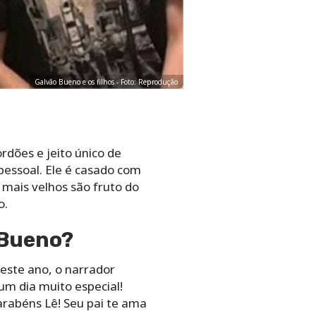
Galvão Bueno e os filhos - Foto: Reprodução
rdões e jeito único de
 pessoal. Ele é casado com
 mais velhos são fruto do
o.
 Bueno?
este ano, o narrador
 um dia muito especial!
Parabéns Lê! Seu pai te ama