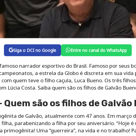
Siga o DCI no Google
Entre no canal do WhatsApp
famoso narrador esportivo do Brasil. Famoso por seus bo
e campeonatos, a estrela da Globo é discreta em sua vida
com quem teve o filho caçula, Luca Bueno. Os três filhos
om Lúcia Costa. Saiba quem são os filhos de Galvão Buen
– Quem são os filhos de Galvão
imogênita de Galvão, atualmente com 47 anos. Em março d
filha, parabenizando a filha por seu aniversário. “Hoje é
ha primogênita! Uma “guerreira”, na vida e no trabalho! 