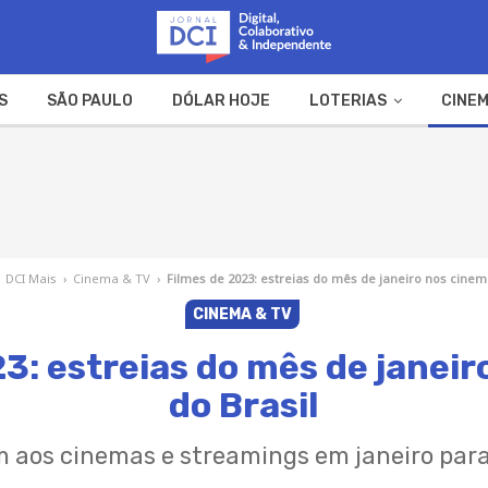
S
SÃO PAULO
DÓLAR HOJE
LOTERIAS
CINEM
A FAZENDA
WEB STORIES
DCI Mais
›
Cinema & TV
›
Filmes de 2023: estreias do mês de janeiro nos cinem
CINEMA & TV
3: estreias do mês de janei
do Brasil
aos cinemas e streamings em janeiro para 