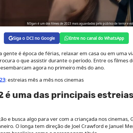
M3gan é um dos filmes de 2023 mais aguardados pelo público de terror e est
Siga o DCI no Google
Entre no canal do WhatsApp
a gente é época de férias, relaxar em casa ou em uma vi
rocura o que assistir durante o período. Entre os filmes
 desembarcam agora no primeiro mês do ano.
023
: estreias mês a mês nos cinemas
2 é uma das principais estreia
o e busca algo para ver com a criançada nos cinemas, G
janeiro. O longa tem direção de Joel Crawford e Januel M