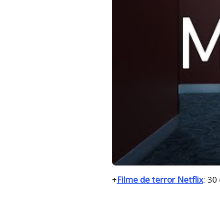
+
Filme de terror Netflix
: 3