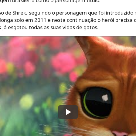
gem brasileira como o personagem título.
so de Shrek, seguindo o personagem que foi introduzido 
 longa solo em 2011 e nesta continuação o herói precisa
s já esgotou todas as suas vidas de gatos.