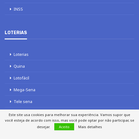
INSS
LOTERIAS
Loterias
Quina
Lotofácil
Mega-Sena
Tele sena
Este site usa cookies para melhorar sua experiência. Vamos supor que
você esteja de acordo com isso, mas você pode optar por não participar, se
desejar.
Aceito
Mais detalhes
SOBRE NÓS
AUTORES
FALE COM O JORNAL DCI