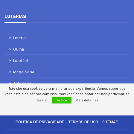
LOTERIAS
Loterias
Quina
Lotofácil
Mega-Sena
Tele sena
Este site usa cookies para melhorar sua experiência. Vamos supor que
você esteja de acordo com isso, mas você pode optar por não participar, se
desejar.
Aceito
Mais detalhes
SOBRE NÓS
AUTORES
FALE COM O JORNAL DCI
POLÍTICA DE PRIVACIDADE
TERMOS DE USO
SITEMAP