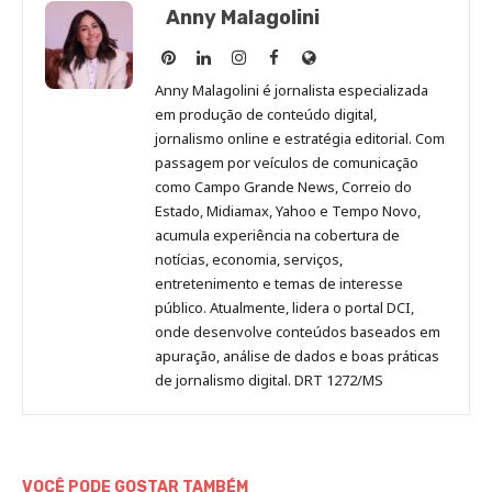
Anny Malagolini
Anny
Anny
Anny
Anny
Site
Malagolini
Malagolini
Malagolini
Malagolini
de
Anny Malagolini é jornalista especializada
no
no
no
no
Anny
em produção de conteúdo digital,
Pinterest
LinkedIn
Instagram
Facebook
Malagolini
jornalismo online e estratégia editorial. Com
passagem por veículos de comunicação
como Campo Grande News, Correio do
Estado, Midiamax, Yahoo e Tempo Novo,
acumula experiência na cobertura de
notícias, economia, serviços,
entretenimento e temas de interesse
público. Atualmente, lidera o portal DCI,
onde desenvolve conteúdos baseados em
apuração, análise de dados e boas práticas
de jornalismo digital. DRT 1272/MS
VOCÊ PODE GOSTAR TAMBÉM