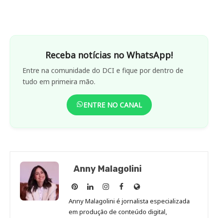
Receba notícias no WhatsApp!
Entre na comunidade do DCI e fique por dentro de
tudo em primeira mão.
ENTRE NO CANAL
Anny Malagolini
Anny
Anny
Anny
Anny
Site
Malagolini
Malagolini
Malagolini
Malagolini
de
Anny Malagolini é jornalista especializada
no
no
no
no
Anny
em produção de conteúdo digital,