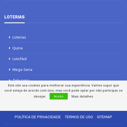
LOTERIAS
Loterias
Quina
Lotofácil
Mega-Sena
Tele sena
Este site usa cookies para melhorar sua experiência. Vamos supor que
você esteja de acordo com isso, mas você pode optar por não participar, se
desejar.
Aceito
Mais detalhes
SOBRE NÓS
AUTORES
FALE COM O JORNAL DCI
POLÍTICA DE PRIVACIDADE
TERMOS DE USO
SITEMAP