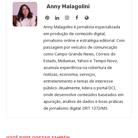
Anny Malagolini
Anny
Anny
Anny
Anny
Site
Malagolini
Malagolini
Malagolini
Malagolini
de
Anny Malagolini é jornalista especializada
no
no
no
no
Anny
em produção de conteúdo digital,
Pinterest
LinkedIn
Instagram
Facebook
Malagolini
jornalismo online e estratégia editorial. Com
passagem por veículos de comunicação
como Campo Grande News, Correio do
Estado, Midiamax, Yahoo e Tempo Novo,
acumula experiência na cobertura de
notícias, economia, serviços,
entretenimento e temas de interesse
público. Atualmente, lidera o portal DCI,
onde desenvolve conteúdos baseados em
apuração, análise de dados e boas práticas
de jornalismo digital. DRT 1272/MS