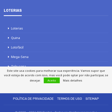
LOTERIAS
Loterias
Quina
Lotofácil
Mega-Sena
Tele sena
Este site usa cookies para melhorar sua experiência. Vamos supor que
você esteja de acordo com isso, mas você pode optar por não participar, se
desejar.
Aceito
Mais detalhes
SOBRE NÓS
AUTORES
FALE COM O JORNAL DCI
POLÍTICA DE PRIVACIDADE
TERMOS DE USO
SITEMAP