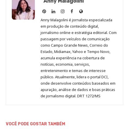
Anny Malagolini
Anny
Anny
Anny
Anny
Site
Malagolini
Malagolini
Malagolini
Malagolini
de
Anny Malagolini é jornalista especializada
no
no
no
no
Anny
em produção de conteúdo digital,
Pinterest
LinkedIn
Instagram
Facebook
Malagolini
jornalismo online e estratégia editorial. Com
passagem por veículos de comunicação
como Campo Grande News, Correio do
Estado, Midiamax, Yahoo e Tempo Novo,
acumula experiência na cobertura de
notícias, economia, serviços,
entretenimento e temas de interesse
público. Atualmente, lidera o portal DCI,
onde desenvolve conteúdos baseados em
apuração, análise de dados e boas práticas
de jornalismo digital. DRT 1272/MS
VOCÊ PODE GOSTAR TAMBÉM