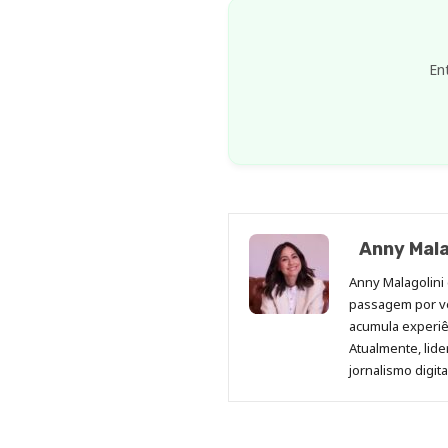
En
Anny Mala
Anny Malagolini 
passagem por v
acumula experiên
Atualmente, lid
jornalismo digit