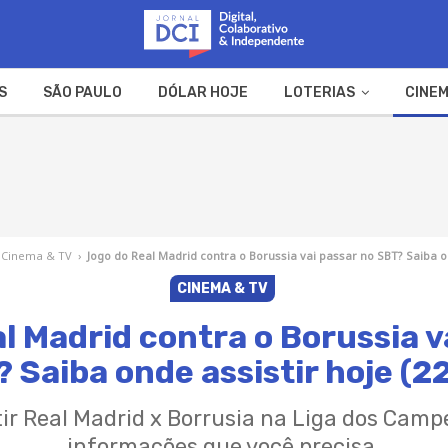
S
SÃO PAULO
DÓLAR HOJE
LOTERIAS
CINEM
A FAZENDA
WEB STORIES
Cinema & TV
›
Jogo do Real Madrid contra o Borussia vai passar no SBT? Saiba on
CINEMA & TV
l Madrid contra o Borussia v
 Saiba onde assistir hoje (2
tir Real Madrid x Borrusia na Liga dos Cam
informações que você precisa.