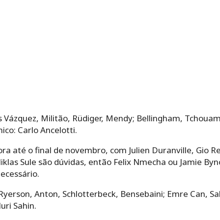
s Vázquez, Militão, Rüdiger, Mendy; Bellingham, Tchouam
ico: Carlo Ancelotti.
ora até o final de novembro, com Julien Duranville, Gio
 Niklas Sule são dúvidas, então Felix Nmecha ou Jamie B
ecessário.
yerson, Anton, Schlotterbeck, Bensebaini; Emre Can, Sab
uri Sahin.