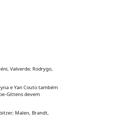
éni, Valverde; Rodrygo,
 Reyna e Yan Couto também
ynoe-Gittens devem
itzer; Malen, Brandt,