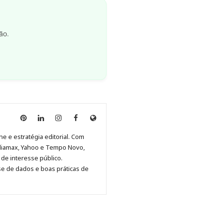
ão.
Anny
Anny
Anny
Anny
Site
Malagolini
Malagolini
Malagolini
Malagolini
de
ne e estratégia editorial. Com
no
no
no
no
Anny
diamax, Yahoo e Tempo Novo,
Pinterest
LinkedIn
Instagram
Facebook
Malagolini
de interesse público.
se de dados e boas práticas de