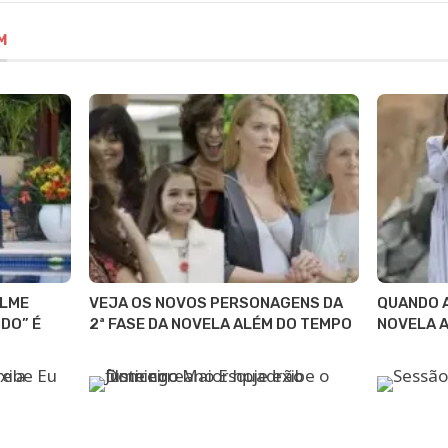
M
ILME
VEJA OS NOVOS PERSONAGENS DA
QUANDO A
DO” É
2ª FASE DA NOVELA ALÉM DO TEMPO
NOVELA 