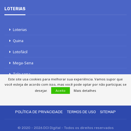
LOTERIAS
Loterias
Quina
Lotofácil
Mega-Sena
Tele sena
Este site usa cookies para melhorar sua experiência. Vamos supor que
você esteja de acordo com isso, mas você pode optar por não participar, se
desejar.
Aceito
Mais detalhes
SOBRE NÓS
AUTORES
FALE COM O JORNAL DCI
POLÍTICA DE PRIVACIDADE
TERMOS DE USO
SITEMAP
© 2020 - 2026 DCI Digital - Todos os direitos reservados