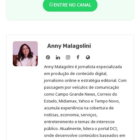
ENTRE NO CANAL
Anny Malagolini
Anny
Anny
Anny
Anny
Site
Malagolini
Malagolini
Malagolini
Malagolini
de
Anny Malagolini é jornalista especializada
no
no
no
no
Anny
em produção de conteúdo digital,
Pinterest
LinkedIn
Instagram
Facebook
Malagolini
jornalismo online e estratégia editorial. Com
passagem por veículos de comunicação
como Campo Grande News, Correio do
Estado, Midiamax, Yahoo e Tempo Novo,
acumula experiência na cobertura de
notícias, economia, serviços,
entretenimento e temas de interesse
público. Atualmente, lidera o portal DCI,
onde desenvolve conteúdos baseados em