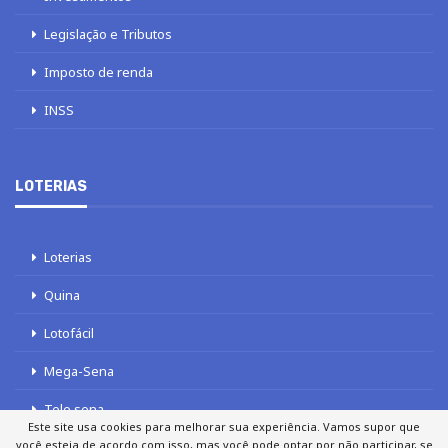
Legislação e Tributos
Imposto de renda
INSS
LOTERIAS
Loterias
Quina
Lotofácil
Mega-Sena
Tele sena
Este site usa cookies para melhorar sua experiência. Vamos supor que
você esteja de acordo com isso, mas você pode optar por não participar, se