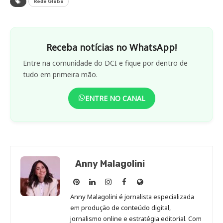
Rede Globo
Receba notícias no WhatsApp!
Entre na comunidade do DCI e fique por dentro de
tudo em primeira mão.
ENTRE NO CANAL
Anny Malagolini
Anny
Anny
Anny
Anny
Site
Malagolini
Malagolini
Malagolini
Malagolini
de
Anny Malagolini é jornalista especializada
no
no
no
no
Anny
em produção de conteúdo digital,
Pinterest
LinkedIn
Instagram
Facebook
Malagolini
jornalismo online e estratégia editorial. Com