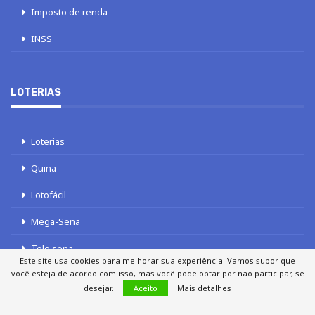
Imposto de renda
INSS
LOTERIAS
Loterias
Quina
Lotofácil
Mega-Sena
Tele sena
Este site usa cookies para melhorar sua experiência. Vamos supor que
você esteja de acordo com isso, mas você pode optar por não participar, se
desejar.
Aceito
Mais detalhes