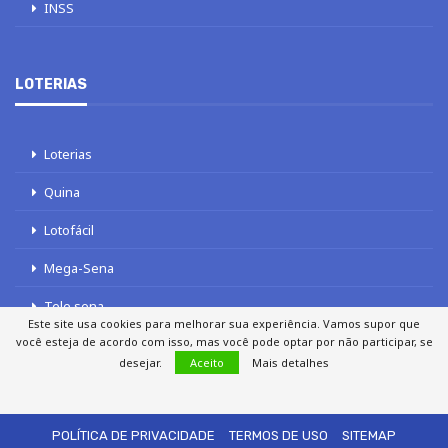
INSS
LOTERIAS
Loterias
Quina
Lotofácil
Mega-Sena
Tele sena
Este site usa cookies para melhorar sua experiência. Vamos supor que
você esteja de acordo com isso, mas você pode optar por não participar, se
desejar.
Aceito
Mais detalhes
SOBRE NÓS
AUTORES
FALE COM O JORNAL DCI
POLÍTICA DE PRIVACIDADE
TERMOS DE USO
SITEMAP